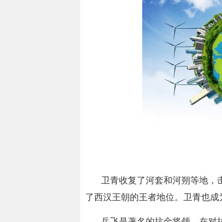
卫青收复了河套和河朔等地，
了西汉王朝的王者地位。卫青也成
岳飞是著名的抗金将领，在对