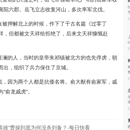
襄阳六郡。岳飞立志收复河山，多次率军北伐。
2
在被押解北上的时候，作下了千古名篇《过零丁
祥，但都被文天祥给拒绝了，后来文天祥慷慨赴
2
狂澜的人，当时的皇帝朱祁镇被北方的也先俘虏，朝
而出，组织了兵力保住了京城。
2
说，因为两个人都是抗倭名将。俞大猷有俞家军，戚
"俞龙戚虎"。
2
英雄”曹操到底为何没杀刘备？-每日快看