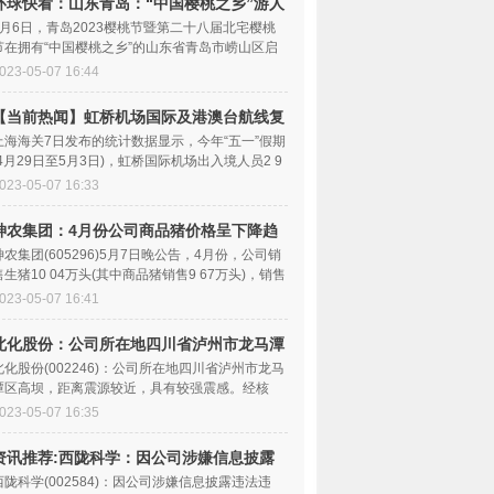
环球快看：山东青岛：“中国樱桃之乡”游人
抢“鲜”忙
5月6日，青岛2023樱桃节暨第二十八届北宅樱桃
节在拥有“中国樱桃之乡”的山东省青岛市崂山区启
幕。当日，“
023-05-07 16:44
【当前热闻】虹桥机场国际及港澳台航线复
航后首次迎来出入境客流高峰期
上海海关7日发布的统计数据显示，今年“五一”假期
(4月29日至5月3日)，虹桥国际机场出入境人员2 9
万次。这
023-05-07 16:33
神农集团：4月份公司商品猪价格呈下降趋
势 比3月降4.73%-天天动态
神农集团(605296)5月7日晚公告，4月份，公司销
售生猪10 04万头(其中商品猪销售9 67万头)，销售
收入1 67亿元
023-05-07 16:41
北化股份：公司所在地四川省泸州市龙马潭
区高坝
北化股份(002246)：公司所在地四川省泸州市龙马
潭区高坝，距离震源较近，具有较强震感。经核
实，目前公司不
023-05-07 16:35
资讯推荐:西陇科学：因公司涉嫌信息披露
违法违规
西陇科学(002584)：因公司涉嫌信息披露违法违