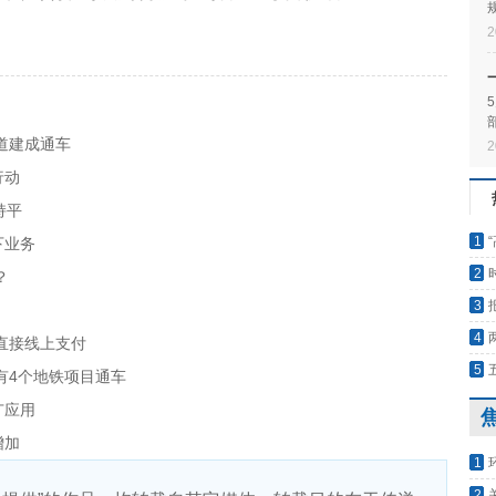
2
道建成通车
2
行动
持平
1
下业务
复议
2
？
通
3
4
直接线上支付
5
有4个地铁项目通车
广应用
增加
1
手，
2