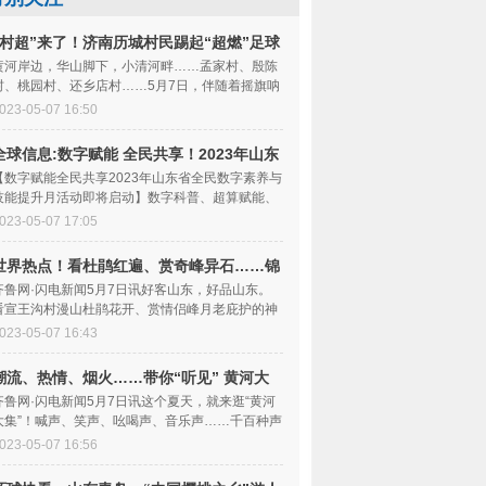
“村超”来了！济南历城村民踢起“超燃”足球
联赛 最新快讯
黄河岸边，华山脚下，小清河畔……孟家村、殷陈
村、桃园村、还乡店村……5月7日，伴随着摇旗呐
喊声，2023年
023-05-07 16:50
全球信息:数字赋能 全民共享！2023年山东
省全民数字素养与技能提升月活动即将启动
【数字赋能全民共享2023年山东省全民数字素养与
技能提升月活动即将启动】数字科普、超算赋能、
创新大赛……
023-05-07 17:05
世界热点！看杜鹃红遍、赏奇峰异石……锦
绣五莲推介官邀你打卡日照
齐鲁网·闪电新闻5月7日讯好客山东，好品山东。
看宣王沟村漫山杜鹃花开、赏情侣峰月老庇护的神
仙美景、游龙
023-05-07 16:43
潮流、热情、烟火……带你“听见” 黄河大
集的幸福声 环球速递
齐鲁网·闪电新闻5月7日讯这个夏天，就来逛“黄河
大集”！喊声、笑声、吆喝声、音乐声……千百种声
音在黄河
023-05-07 16:56