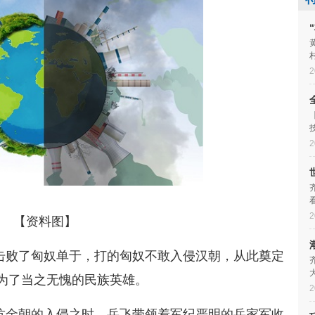
2
2
2
【资料图】
击败了匈奴单于，打的匈奴不敢入侵汉朝，从此奠定
为了当之无愧的民族英雄。
2
抗金朝的入侵之时，岳飞带领着军纪严明的岳家军收