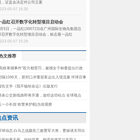
规，证监会决定对公司立案
023-05-07 16:30
一品红召开数字化转型项目启动会
5月5日，一品红(300723)在广州国际生物岛集团总
部召开数字化转型项目启动会，标志着一品红
(300723)开启数字
023-05-07 15:26
热文推荐
“高铁掌掴事件”双方都受罚，被掴女子称要提出行政
，律师：警方处罚合理合法 天天头条
时隔1096天，那邦口岸重迎客运出入境流量 环球百事
报告文学《我不输给命运》出版发行
两条公交新线路即将开通，途经这些站点 全球视点
五一小长假 铁警来护航|当前观察
焦点资讯
环球动态:白马之战颜良三败曹军大将，曹操请关羽出
难道曹军没人了吗！
关平如果不死，好好培养，能否超越其父关羽？