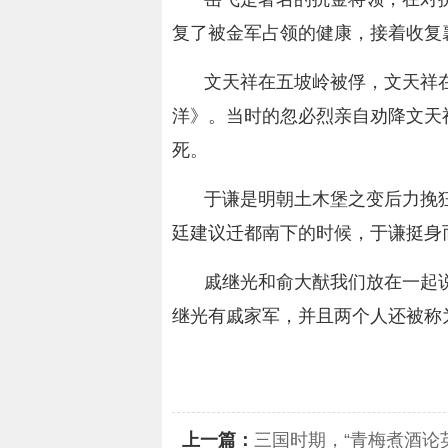
复了被金军占领的健康，接着收复
文天祥在五坡岭被俘，文天祥
洋》。当时的忽必烈亲自劝降文天
死。
于谦是明朝土木堡之变后力挽
廷建议迁都南下的时候，于谦挺身
戚继光和俞大猷我们放在一起
继光有戚家军，并且两个人还被称为
关键词：
上一篇：
三国时期，“青梅煮酒论