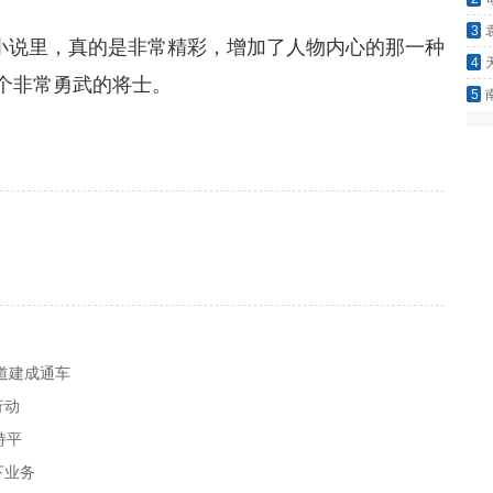
闯入
3
小说里，真的是非常精彩，增加了人物内心的那一种
却一
4
个非常勇武的将士。
只留
5
璋做
道建成通车
行动
持平
下业务