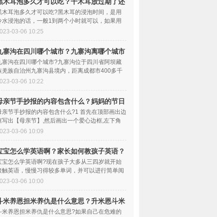
黑木耳泡多久才可以吃？干木耳放过期了还
能吃吗？
黑木耳泡多久才可以吃?黑木耳的浸泡时间，是用
冷水浸泡的话，一般1到两个小时就可以，如果用
温水密封浸泡几分钟就行，以免因泡时过久发生不
023-03-06 10:25
九寨沟在四川哪个城市？九寨沟离哪个城市
近啊？
九寨沟在四川哪个城市?九寨沟位于四川省阿坝藏
族羌族自治州九寨沟县境内，距离成都市400多千
米，系长江水系嘉陵江上游白水江源头的一条大支
023-03-06 10:22
母亲节手抄报的内容包含什么？妈妈的节日
几月几日？
母亲节手抄报的内容包含什么?1 首先在顶部画出边
框写出【母亲节】,然后画出一个爱心边框,左下角
画出母亲抱着孩子。2 然后在右边画出3个边框
023-03-06 10:09
宝宝怎么学英语啊？家长如何教孩子英语？
宝宝怎么学英语啊?现在孩子大多从三四岁就开始
接触英语，慢慢习得较多单词，并可以进行简单阅
读。然而在八九岁的年龄随着学习的深入，孩子
023-03-06 10:00
斗米养恩担米养仇是什么意思？升米恩斗米
仇的故事是什么？
斗米养恩担米养仇是什么意思?如果自己在危难的