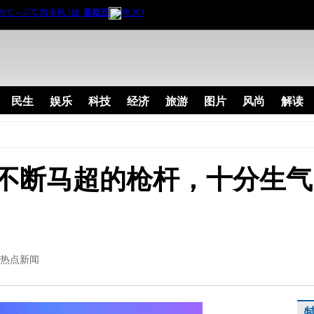
民生
娱乐
科技
经济
旅游
图片
风尚
解读
不断马超的枪杆，十分生气
热点新闻