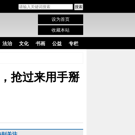
搜索
设为首页
收藏本站
法治
文化
书画
公益
专栏
，抢过来用手掰
特别关注