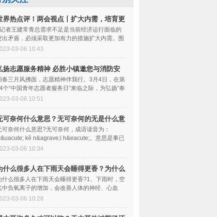
世界热点评！两会视点丨扩大内需，培育更
多经济增长动力源
□记者王建常青总需求不足是当前经济运行面临的
突出矛盾，必须采取更加有力的措施扩大内需。围
绕“着力扩大国内需求”，政府工作报告提出，“
023-03-06 10:43
弘扬志愿服务精神 必胜小镇邀您与消防安
全科普同行
阳春三月风拂面，志愿精神伴我行。3月4日，在第
24个“中国青年志愿者服务日”来临之际，为弘扬“奉
献、友爱、互动、进步”的志愿精神，让孩子
023-03-06 10:51
无可奈何什么意思？无可奈何的无是什么意
思？
无可奈何什么意思?无可奈何，成语读音为：
&uacute; kě n&agrave;i h&eacute;。意思是事已
如此，想挽回已无能为力。故事内容为：范雎当
023-03-06 10:34
为什么很多人在下雨天会睡得更香？为什么
冷的时候睡得香？
为什么很多人在下雨天会睡得更香?1、下雨时，空
气中负氧离子的增加，会改善人体的神经、心血
管、血液和呼吸等各个系统功能，有镇静和催眠的
023-03-06 10:28