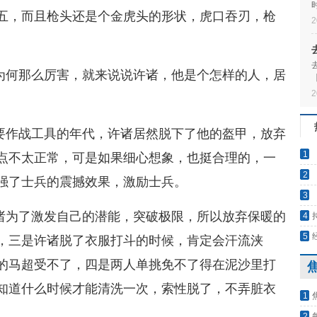
五，而且枪头还是个金虎头的形状，虎口吞刃，枪
2
为何那么厉害，就来说说许诸，他是个怎样的人，居
2
要作战工具的年代，许诸居然脱下了他的盔甲，放弃
1
点不太正常，可是如果细心想象，也挺合理的，一
2
强了士兵的震撼效果，激励士兵。
处理
3
全球
岭植
诸为了激发自己的潜能，突破极限，所以放弃保暖的
4
5
，三是许诸脱了衣服打斗的时候，肯定会汗流浃
点
的马超受不了，四是两人单挑免不了得在泥沙里打
知道什么时候才能清洗一次，索性脱了，不弄脏衣
1
庇马
2