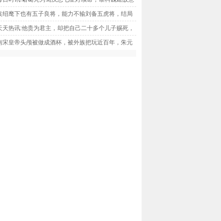
灭灯？
袁绍麾下也有五子良将，能力不输刘备五虎将，结局
个比一个惨|天天观察
天天热讯:他贵为君主，却把自己二十多个儿子赐死，
了一个太子
南宋皇帝头颅被做成酒杯，被外族把玩近百年，朱元
法令人敬佩