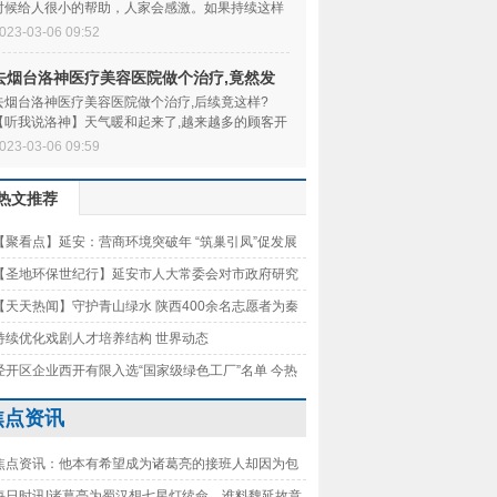
时候给人很小的帮助，人家会感激。如果持续这样
下去，突然某次因为什么原因没有帮忙，对方就
023-03-06 09:52
去烟台洛神医疗美容医院做个治疗,竟然发
生这样的后续？
去烟台洛神医疗美容医院做个治疗,后续竟这样?
【听我说洛神】天气暖和起来了,越来越多的顾客开
始重启塑美计划,小慧昨天刚去洛神做了个治疗,
023-03-06 09:59
热文推荐
【聚看点】延安：营商环境突破年 “筑巢引凤”促发展
【圣地环保世纪行】延安市人大常委会对市政府研究
城市改造房屋征收工作报告审议意见情况进行调研-
【天天热闻】守护青山绿水 陕西400余名志愿者为秦
要闻
树添绿
持续优化戏剧人才培养结构 世界动态
经开区企业西开有限入选“国家级绿色工厂”名单 今热
焦点资讯
焦点资讯：他本有希望成为诸葛亮的接班人却因为包
谡被诸葛亮弃用
每日时讯!诸葛亮为蜀汉想七星灯续命，谁料魏延故意